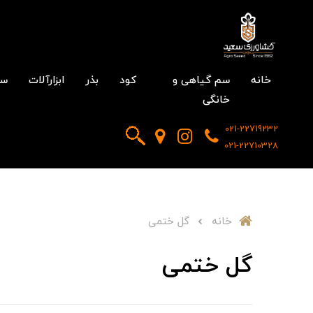
خانه
سم گیاهی و
کود
بذر
ابزارآلات
سم
خانگی
021-22719232
021-22710328
خانه
گل ختمی
گل ختمی