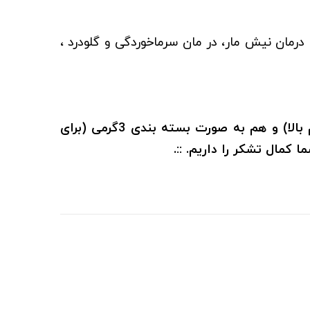
رمان نیش مار، در مان سرماخوردگی و گلودرد ،
.:: بذر گل ختمی با رنگ بندی های مختلف در فروشگاه کشاورزی سعید هم به صورت فله ای (برای حجم بالا) و هم به صورت بسته بندی 3گرمی (برای