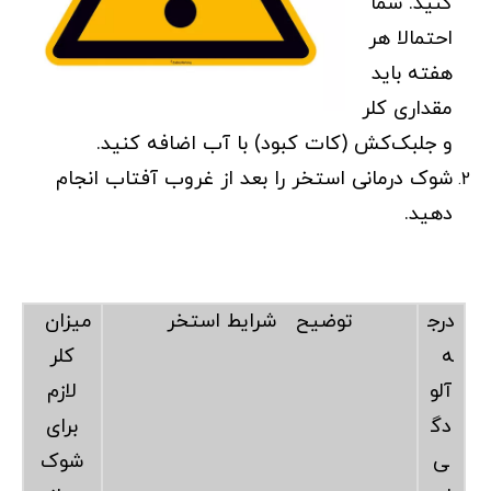
کنید. شما
احتمالا هر
هفته باید
مقداری کلر
و جلبک‌کش (کات کبود) با آب اضافه کنید.
شوک درمانی استخر را بعد از غروب آفتاب انجام
دهید.
درج
توضیح شرایط استخر
میزان
ه
کلر
آلو
لازم
دگ
برای
ی
شوک