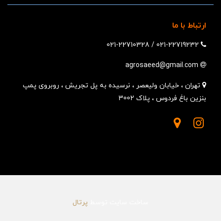
ارتباط با ما
021-22710328
/
021-22719232
agrosaeed@gmail.com
تهران ، خیابان ولیعصر ، نرسیده به پل تجریش ، روبروی پمپ
بنزین باغ فردوس ، پلاک 3002
ساخت سایت توسط
پرتال