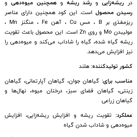
در
ریشه‌زایی
و
رشد ریشه
و
همچنین میوه‌دهی
و
رسیدن محصول
است. این کود همچنین دارای عناصر
ریزمغذی بر B ، مس Cu ، آهن Fe ، منگنز Mn ،
مولیبدن Mo و روی Zn است. این محصول باعث تقویت
ریشه گیاه شده، گیاه را شاداب می‌کند و میوه‌دهی را
نیز افزایش می‌دهد.
کشور تولیدکننده:
هلند
مناسب برای:
گیاهان جوان، گیاهان آپارتمانی، گیاهان
زینتی، گیاهان فضای سبز، درختان میوه، نهال‌ها و
گیاهان زراعی
عملکرد:
تقویت ریشه و افزایش ریشه‌زایی، افزایش
میوه‌دهی و شاداب شدن گیاه