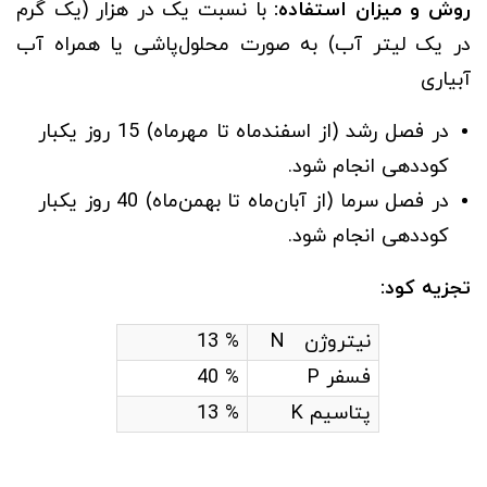
روش و میزان استفاده:
با نسبت یک در هزار (یک گرم
در یک لیتر آب) به صورت محلول‌پاشی یا همراه آب
آبیاری
در فصل رشد (از اسفندماه تا مهرماه) 15 روز یکبار
کوددهی انجام شود.
در فصل سرما (از آبان‌ماه تا بهمن‌ماه) 40 روز یکبار
کوددهی انجام شود.
تجزیه کود:
نیتروژن N
% 13
فسفر P
% 40
پتاسیم K
% 13