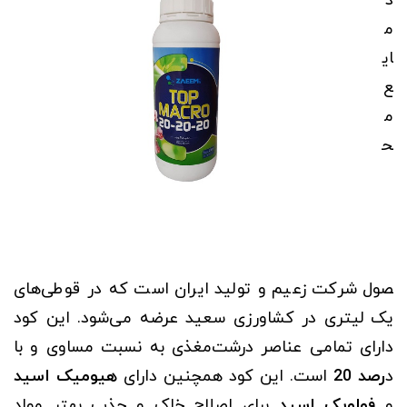
د
م
ای
ع
م
ح
صول شرکت زعیم و تولید ایران است که در قوطی‌های
یک لیتری در کشاورزی سعید عرضه می‌شود. این کود
دارای تمامی عناصر درشت‌مغذی به نسبت مساوی و با
د
رصد 20
است. این کود همچنین دارای
هیومیک اسید
و
فولویک اسید
برای اصلاح خاک و جذب بهتر مواد