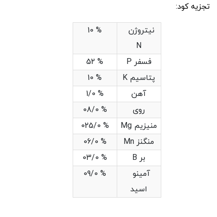
تجزیه کود:
نیتروژن
% 10
N
فسفر P
% 52
پتاسیم K
% 10
آهن
% 1/0
روی
% 08/0
منیزیم Mg
% 025/0
منگنز Mn
% 06/0
بر B
% 03/0
آمینو
% 09/0
اسید