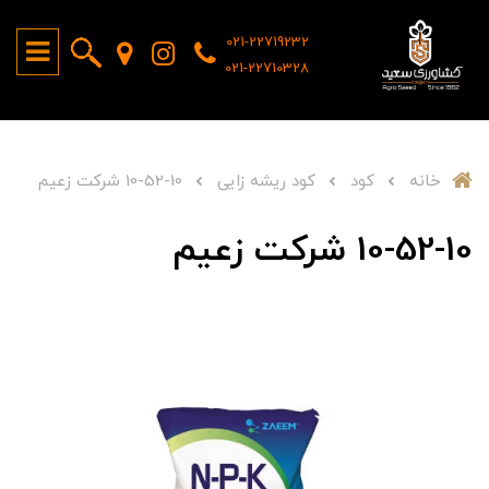
021-22719232
021-22710328
خانه
کود
کود ریشه زایی
10-52-10 شرکت زعیم
10-52-10 شرکت زعیم