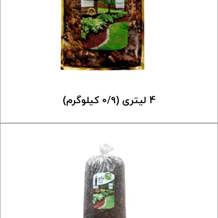
4 لیتری (0/9 کیلوگرم)