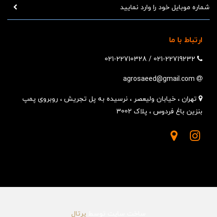
ارتباط با ما
021-22710328
/
021-22719232
agrosaeed@gmail.com
تهران ، خیابان ولیعصر ، نرسیده به پل تجریش ، روبروی پمپ
بنزین باغ فردوس ، پلاک 3002
ساخت سایت توسط
پرتال