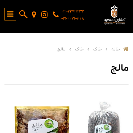
021-22719232
021-22710328
خانه
خاک
خاک
مالچ
مالچ