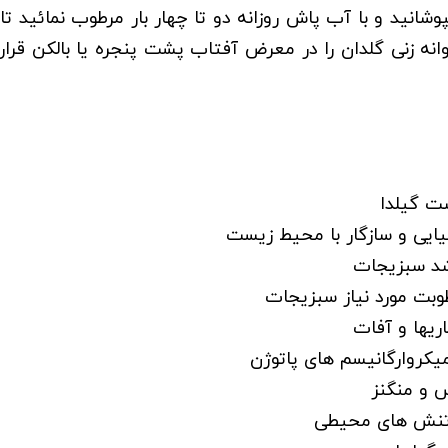
وشانید و با آب پاش روزانه دو تا چهار بار مرطوب نمائید 
نه زنی گلدان را در معرض آفتاب پشت پنجره یا بالکن قرار 
ت گیلدا
میایی و سازگار با محیط زیست
شد سبزیجات
طوبت مورد نیاز سبزیجات
اریها و آفات
میکروارگانیسم های پاتوژن
س و منگنز
 تنش های محیطی