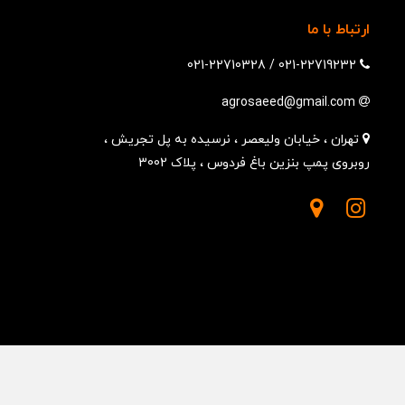
ارتباط با ما
021-22710328
/
021-22719232
agrosaeed@gmail.com
تهران ، خیابان ولیعصر ، نرسیده به پل تجریش ،
روبروی پمپ بنزین باغ فردوس ، پلاک 3002