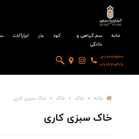
خانه
سم گیاهی و
کود
بذر
ابزارآلات
سم
خانگی
021-22719232
021-22710328
خانه
خاک
خاک
خاک سبزی کاری
خاک سبزی کاری