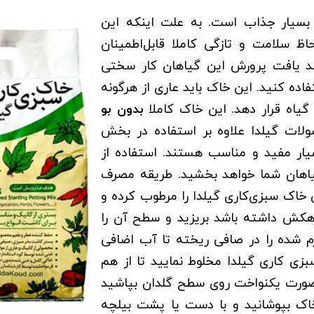
بسیار جذاب است. به علت اینکه این
ظ سلامت و تازگی کاملا قابل‌اطمینان
د یافت پرورش این گیاهان کار سختی
اده کنید. این خاک باید عاری از هرگونه
ر گیاه قرار دهد. این خاک کاملا
بدون بو
ولات گیلدا علاوه بر استفاده در بخش
یار مفید و مناسب هستند. استفاده از
اهان شما خواهد بخشید. طریقه مصرف
س خاک سبزی‌کاری گیلدا را مرطوب کرده و
 گلدانی که زهکش داشته باشد بریزید و سطح آن را
م شده را در صافی ریخته تا آب اضافی
زی کاری گیلدا مخلوط نمایید تا از هم
بصورت یکنواخت روی سطح گلدان بپاشید
 4 برابر قطر بذر با خاک بپوشانید و با دست يا پشت بيلچه